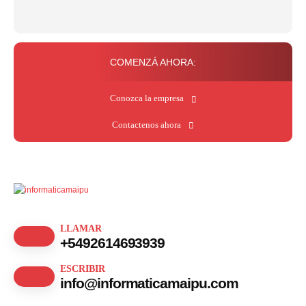
COMENZÁ AHORA:
Conozca la empresa
Contactenos ahora
LLAMAR
+5492614693939
ESCRIBIR
info@informaticamaipu.com