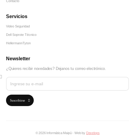
Contacto
Servicios
Video Seguridad
Dell Soprote Técnico
HellermannTyton
Newsletter
¿Quieres recibir novedades? Dejanos tu correo electrónico.
Suscribirse
© 2026 Informática Maipú - Web by
Develops