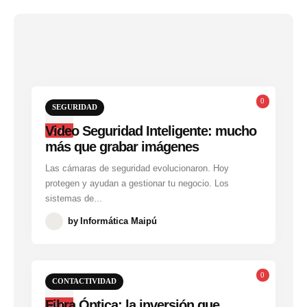
0
SEGURIDAD
18
Video Seguridad Inteligente: mucho
JUL
más que grabar imágenes
Las cámaras de seguridad evolucionaron. Hoy
protegen y ayudan a gestionar tu negocio. Los
sistemas de...
by
Informática Maipú
0
CONTACTIVIDAD
19
Fibra Óptica: la inversión que
JUL